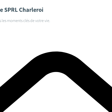
re SPRL
Charleroi
s les moments clés de votre vie.