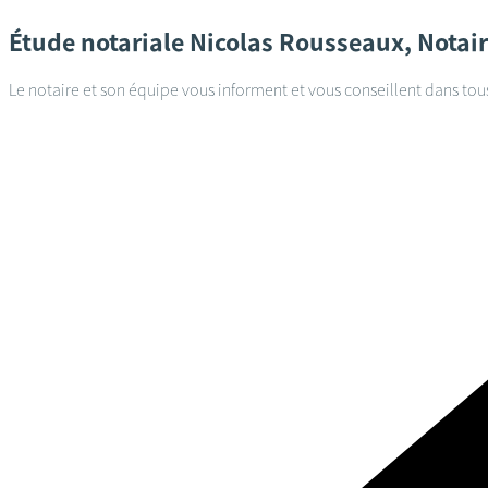
Étude notariale
Nicolas Rousseaux, Notai
Le notaire et son équipe vous informent et vous conseillent dans tou